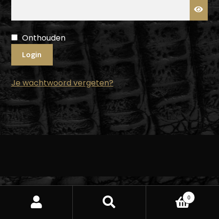
Onthouden
Login
Je wachtwoord vergeten?
0
Zoeken
Zoeken