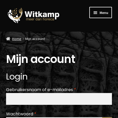
Ga
Ga
Menu
door
naar
naar
de
navigatie
inhoud
Home
Home
Mijn account
Dinerbonnen
Mijn account
Evenementen
Winkelwagen
Login
Witkamp.com
Vereist
Gebruikersnaam of e-mailadres
*
Vereist
Wachtwoord
*